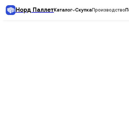
Норд Паллет
Каталог
Скупка
Производство
П