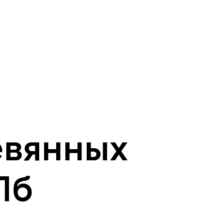
евянных
Пб