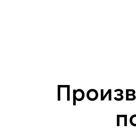
Произв
п